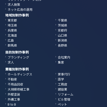
求人施策
ネット広告の運用
地域別制作事例
東京都
千葉県
埼玉県
茨城県
兵庫県
京都府
北海道
山口県
広島
新潟県
群馬県
長野県
目的別制作事例
ブランディング
会社案内
求人
集客
業種別制作事例
ホールディングス
家事代行
不動産
語学
不用品回収
工務店
大規模修繕工事
建設業
外壁塗装
リフォーム
外構工事
ビル管理
B to B
ペット