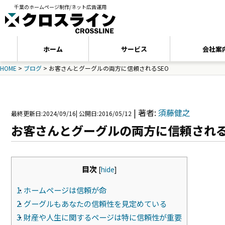
千葉のホームページ制作/ネット広告運用
ホーム
サービス
会社案
HOME
>
ブログ
>
お客さんとグーグルの両方に信頼されるSEO
|
著者:
須藤健之
最終更新日:2024/09/16
|
公開日:2016/05/12
お客さんとグーグルの両方に信頼される
目次
[
hide
]
1.
ホームページは信頼が命
2.
グーグルもあなたの信頼性を見定めている
3.
財産や人生に関するページは特に信頼性が重要