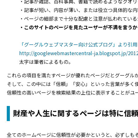
・記事が雑誌、百科事典、書籍で読めるようなクオリ
・記事が短い、内容が薄い、または役立つ具体的な内
・ページの細部まで十分な配慮と注意が払われている
・このサイトのページを見たユーザーが不満を言うか
「グーグルウェブマスター向け公式ブログ」より引用
http://googlewebmastercentral-ja.blogspot.jp/201
太字は筆者によるもの。
これらの項目を満たすページが優れたページだとグーグル
そして、この中には「信頼」「安心」といった言葉が多く
信頼性の高いページを検索結果の上位に表示することがユ
財産や人生に関するページは特に信
全てのホームページに信頼性が必要かというと、必ずしも